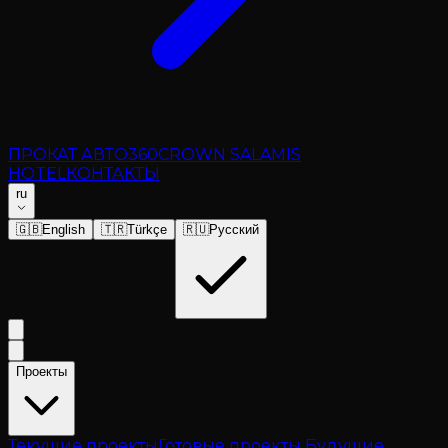
ПРОКАТ АВТО
360
CROWN SALAMIS
HOTEL
КОНТАКТЫ
ru
🇬🇧
English
🇹🇷
Türkçe
🇷🇺
Русский
Проекты
Текущие проекты
Готовые проекты
Будущие