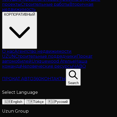
проекты
Строительные работы
Вторичная
недвижимость
КОРПОРАТИВНЫЙ
О нас
Агентство недвижимости
UZUN
Строительные подрядчики
Прокат
автомобилей
Uniquewood Ателье
Наша
команда
Человеческие ресурсы
ЧАВО
ПРОКАТ АВТО
360
КОНТАКТЫ
Search
Select Language
🇬🇧
English
🇹🇷
Türkçe
🇷🇺
Русский
Uzun Group