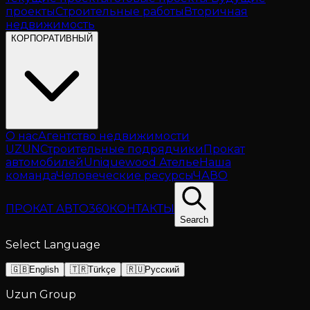
проекты
Строительные работы
Вторичная
недвижимость
КОРПОРАТИВНЫЙ
О нас
Агентство недвижимости
UZUN
Строительные подрядчики
Прокат
автомобилей
Uniquewood Ателье
Наша
команда
Человеческие ресурсы
ЧАВО
ПРОКАТ АВТО
360
КОНТАКТЫ
Search
Select Language
🇬🇧
English
🇹🇷
Türkçe
🇷🇺
Русский
Uzun Group