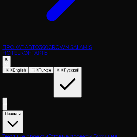
ПРОКАТ АВТО
360
CROWN SALAMIS
HOTEL
КОНТАКТЫ
ru
🇬🇧
English
🇹🇷
Türkçe
🇷🇺
Русский
Проекты
Текущие проекты
Готовые проекты
Будущие