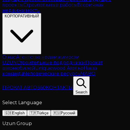
проекты
Строительные работы
Вторичная
недвижимость
КОРПОРАТИВНЫЙ
О нас
Агентство недвижимости
UZUN
Строительные подрядчики
Прокат
автомобилей
Uniquewood Ателье
Наша
команда
Человеческие ресурсы
ЧАВО
ПРОКАТ АВТО
360
КОНТАКТЫ
Search
Select Language
🇬🇧
English
🇹🇷
Türkçe
🇷🇺
Русский
Uzun Group