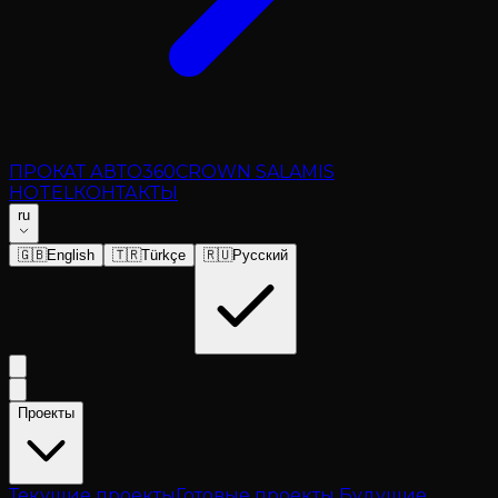
ПРОКАТ АВТО
360
CROWN SALAMIS
HOTEL
КОНТАКТЫ
ru
🇬🇧
English
🇹🇷
Türkçe
🇷🇺
Русский
Проекты
Текущие проекты
Готовые проекты
Будущие